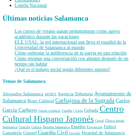
Lotería Nacional
Últimas noticias Salamanca
Los cursos de verano ganan protagonismo como apoyo
académico durante las vacaciones
ELE USAL: la red internacional que lleva el español de la
Universidad de Salamanca al mundo
Cómo enfrentar la indiferencia de tu pareja en una relación
Cómo retomar una conversación con alguien después de un
tiempo sin hablar
¿Qué es el trabajo social según diferentes autores?
Temas de Salamanca
Ayuntamiento de
Abogados Salamanca
Agencia Tributaria
AEMET
Carbajosa de la Sagrada
Salamanca
Carlos
Bono Cultural
Centro
García Carbayo
Cebada
Carnet conducir
Castilla y León
Cultural Hispano Japonés
Cereal
Clínica dental
Empleo
Fútbol
Salamanca
Cosecha
Cultura
Dentista Salamanca
Exposición
Guardia Civil
Ganadería
Girasol
Hospital de Salamanca
Gujuelo