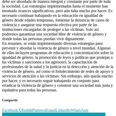
debe ser abordada de manera integral y constante por parte de toda
la sociedad. Las estrategias implementadas hasta el momento han
mostrado avances significativos, pero aún falta mucho por hacer. Es
necesario continuar trabajando en la educación en igualdad de
género desde edades tempranas, fomentar la denuncia de casos de
violencia y asegurar una respuesta efectiva por parte de las
instituciones encargadas de proteger a las víctimas. Solo así
podremos garantizar una sociedad libre de violencia de género y
donde todas las personas puedan vivir dignamente.
En resumen, se están implementando diversas estrategias para
prevenir y abordar la violencia de género a nivel mundial. Algunas
de ellas incluyen programas de educación y concientización sobre la
igualdad de género, la promoción de leyes y políticas que protejan a
las víctimas y sancionen a los agresores, la capacitación de
profesionales de la salud y la justicia en la detección y atención de la
violencia de género, así como el fortalecimiento de redes de apoyo y
servicios de atención a las víctimas. Sin embargo, aún queda mucho
por hacer, y es necesario seguir trabajando en conjunto para
erradicar la violencia de género y construir una sociedad más justa y
equitativa para todas las personas.
Compartir
Facebook
X
Reddit
Pinterest
Email
LinkedIn
WhatsApp
Navegación
¿Cómo fomentar la independencia en los niños sin descuidar su