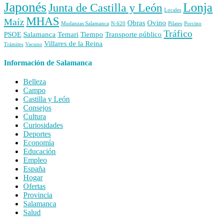
Japonés
Lonja
Junta de Castilla y León
Locales
MHAS
Maíz
Obras
Ovino
Mudanzas Salamanca
N-620
Pilates
Porcino
Tráfico
PSOE
Salamanca
Temari
Tiempo
Transporte público
Villares de la Reina
Trámites
Vacuno
Información de Salamanca
Belleza
Campo
Castilla y León
Consejos
Cultura
Curiosidades
Deportes
Economía
Educación
Empleo
España
Hogar
Ofertas
Provincia
Salamanca
Salud