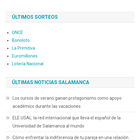
floristería familiar ha mantenido un enfoque centrado en el
detalle, la […]
ÚLTIMOS SORTEOS
ONCE
Bonoloto
La Primitiva
Euromillones
Lotería Nacional
ÚLTIMAS NOTICIAS SALAMANCA
Los cursos de verano ganan protagonismo como apoyo
académico durante las vacaciones
ELE USAL: la red internacional que lleva el español de la
Universidad de Salamanca al mundo
Cómo enfrentar la indiferencia de tu pareja en una relación