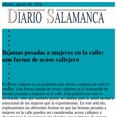
Saltar
sábado, agosto 08, 2026
al
contenido
Diario Salamanca
Noticias de Salamanca
Salamanca
Castilla y León
Sociedad
Deportes
Economía
Bromas pesadas a mujeres en la calle:
España
una forma de acoso callejero
Campo
Provincia
Cultura
Cultura
Hogar
2 de julio de 2024
Redacción
Salud
Empleo
El acoso callejero es un problema que afecta a mujeres de todo el
Servicios
mundo. Una forma común de acoso callejero es la realización de
bromas pesadas a mujeres en la calle. Esta práctica no solo es
botón de modo del sitio
incómoda, sino que también puede ser dañina para la salud mental y
emocional de las mujeres que la experimentan. En este artículo,
exploraremos las diferentes formas en que las bromas pesadas a
mujeres en la calle pueden ser consideradas acoso callejero y