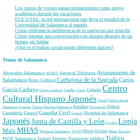
Los cursos de verano ganan protagonismo como apoyo
académico durante las vacaciones
ELE USAL: la red internacional que lleva el español de la
Universidad de Salamanca al mundo
Cómo enfrentar la indiferencia de tu pareja en una relación
Cómo retomar una conversación con alguien después de un
tiempo sin hablar
¿Qué es el trabajo social según diferentes autores?
Temas de Salamanca
Ayuntamiento de
Abogados Salamanca
Agencia Tributaria
AEMET
Carbajosa de la Sagrada
Salamanca
Carlos
Bono Cultural
Centro
García Carbayo
Cebada
Carnet conducir
Castilla y León
Cultural Hispano Japonés
Cereal
Clínica dental
Empleo
Fútbol
Salamanca
Cosecha
Cultura
Dentista Salamanca
Exposición
Guardia Civil
Ganadería
Girasol
Hospital de Salamanca
Gujuelo
Japonés
Lonja
Junta de Castilla y León
Locales
MHAS
Maíz
Obras
Ovino
Mudanzas Salamanca
N-620
Pilates
Porcino
Tráfico
PSOE
Salamanca
Temari
Tiempo
Transporte público